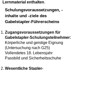
Lernmaterial enthalten
.
Schulungsvoraussetzungen, -
inhalte und -ziele des
Gabelstapler-Führerscheins
Zugangsvoraussetzungen für
Gabelstapler-Schulungsteilnehmer:
Körperliche und geistige Eignung
(Untersuchung nach G25)
Vollendetes 18. Lebensjahr
Passbild und Sicherheitsschuhe
Wesentliche Stapler-
Schulungsinhalte:
Rechtliche Grundlagen
Vorschriften für das Betreiben von
Flurförderzeugen
Ursachen von Gabelstaplerunfällen
Prüfung der Betriebssicherheit
Physikalisches Verhalten:
bautechnische Besonderheiten,