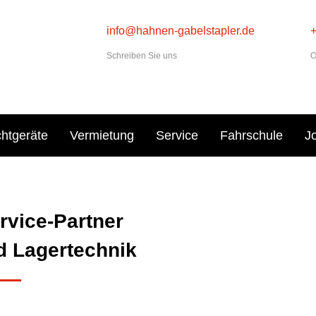
info@hahnen-gabelstapler.de
Schreiben Sie uns
O
htgeräte
Vermietung
Service
Fahrschule
J
ervice-Partner
d Lagertechnik