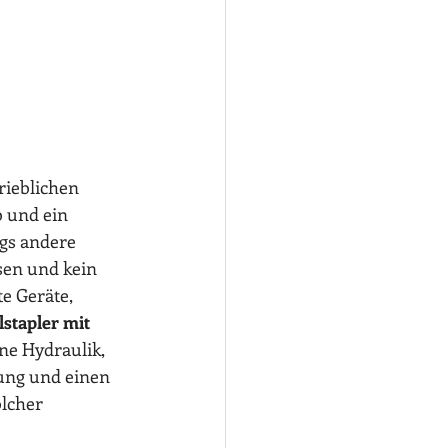
ieblichen 
 und ein 
gs andere 
sen und kein 
e Geräte, 
stapler mit 
ne Hydraulik, 
ung und einen 
lcher 