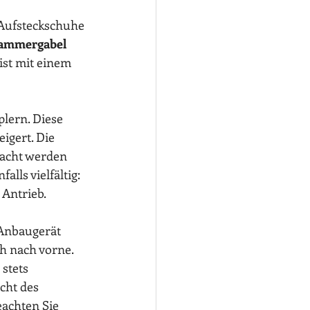
Aufsteckschuhe 
ammergabel 
ist mit einem 
lern. Diese 
igert. Die 
racht werden 
lls vielfältig: 
Antrieb. 
Anbaugerät 
h nach vorne. 
stets 
cht des 
achten Sie 