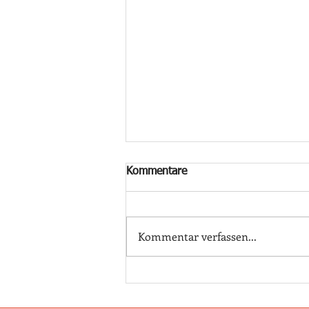
Kommentare
Kommentar verfassen...
#stayhome und bilden Sie
sich weiter: Die
Gabelstaplerschulung Online