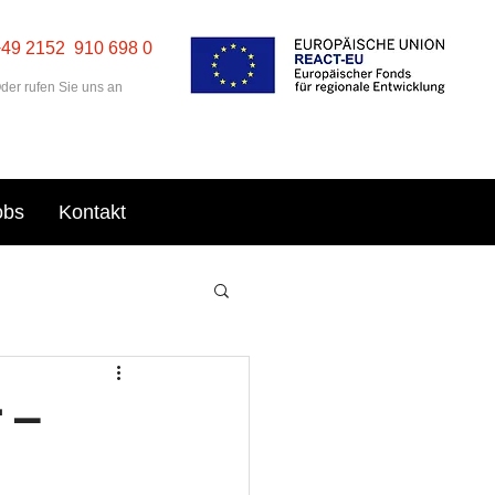
+49 2152 910 698 0
der rufen Sie uns an
obs
Kontakt
 –