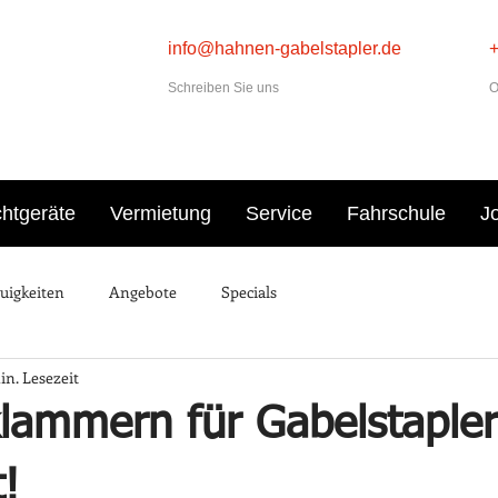
info@hahnen-gabelstapler.de
Schreiben Sie uns
O
htgeräte
Vermietung
Service
Fahrschule
J
uigkeiten
Angebote
Specials
in. Lesezeit
klammern für Gabelstapler
t!